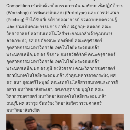
Competition
เข้มข้นด้วยกิ
จกรรมการพัฒนาทักษะเชิงปฏิบัติ
การ
(
Workshop)
การพัฒนาต้นแบบ (
Prototype)
และ การนำเสนอ
(
Pitching)
ซึ่งได้รับเกียรติจากคณาจารย์ ร่วมถ่ายทอดความรู้
และ ร่วมเป็นคณะกรรมการ อาทิ อ.ณัฏกฤษ สมดอก คณะ
วิทยาศาสตร์ สถาบันเทคโนโลยีพระจอมเกล้าเจ้
าคุณทหาร
ลาดกระบัง
,
รศ.ดร.ต้องชนะ ทองทิพย์ คณะครุศาสตร์
อุตสาหกรรม มหาวิทยาลัยเทคโนโลยีพระจอมเกล้
า
พระนครเหนือ
,
ผศ.ดร.ธีรภาพ อมรสวัสดิรักษ์ คณะครุศาสตร์
อุตสาหกรรม มหาวิทยาลัยเทคโนโลยีพระจอมเกล้
า
พระนครเหนือ
,
ผศ.ดร.ภูมิ คงห้วยรอบ คณะวิศวกรรมศาสตร์
สถาบันเทคโนโลยีพระจอมเกล้าเจ้
าคุณทหารลาดกระบัง
,
ผศ.
ดร. ธนา อุดมศรีไพบูลย์ คณะเทคโนโลยีสารสนเทศและการสื่
อสาร มหาวิทยาลัยพะเยา
,
ผศ.ดร.สุดชาย บุญโต คณะ
วิศวกรรมศาสตร์ มหาวิทยาลัยเทคโนโลยีพระจอมเกล้
า
ธนบุรี
,
ผศ.สราวุธ จันทร์ผง วิทยาลัยวิศวกรรมศาสตร์
มหาวิทยาลัยรังสิต