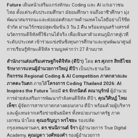
Future
เดินหน้าเสริมแกร่งทักษะ
Coding
และ
AI
แก่เยาวชน
ไทย ตั้งแต่ระดับประถมศึกษา มัธยมศึกษา จนถึงอาชีวศึกษา มุ่ง
พัฒนาสมรรถนะและต่อยอดศั
กยภาพด้านเทคโนโลยีอย่างไร้ขี
ด
จำกัด ผ่านเวิร์กชอปสุดเข้มข้น 3 วัน 2 คืน พร้อมหนุนสร้างสรรค์
นวัตกรรมดิ
จิทัลที่ใช้งานได้จริง เพื่อเฟ้นหาตัวแทนภูมิภาคสู่
เวที
ระดับประเทศ
เข้าร่วมแข่งขั
นชิงทุนการศึกษาและทุนพัฒนาศู
นย์
การเรียนรู้ทักษะดิจิทัล รวมมูลค่ากว่า 27 ล้านบาท
สำนักงานส่งเสริมเศรษฐกิจดิจิทั
ล (ดีป้า)
โดย
ดร.ศุภกร สิทธิไชย
รักษาการแทนผู้อำนวยการใหญ่ ดีป้า
เป็นประธานเปิด
กิจกรรม
Regional Coding & AI Competition
ภาคกลางและ
ภาคตะวันตก
ภายใต้
โครงการ
Coding Thailand
2026:
AI
Inspires the Future
โดยมี
ดร.จักกนิตต์ คณานุรักษ์
ผู้อำนวย
การฝ่ายส่งเสริมการพั
ฒนากำลังคนดิจิทัล ดีป้า
,
คุณวิศิษฏ์ ไหม
เพ็ช
ร ผู้จัดการสาขาภาคกลางตอนกลาง ดีป้า พร้อมด้วยผู้บริหาร
และผู้
แทนจากเครือข่ายพันธมิตร ทั้งหน่วยงานภาครัฐ ภาค
เอกชน นำโดย
คุณอรัญญา พรไชยะ
รองปลัด
กรุงเทพมหานคร
,
ดร.ชนนิกานต์ จิรา
ผู้อำนวยการ
True Digital
Academy,
คุณญดา วงศ์ทองคำ
รองผู้อำนวยการ