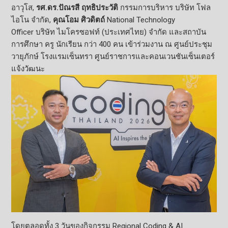
อาวุโส
,
รศ.ดร.ปัณรสี ฤทธิประวัติ
กรรมการบริหาร บริษัท โฟล
ไอโน จำกัด
,
คุณโอม ศิวดิตถ์
National Technology
Officer
บริษัท ไมโครซอฟท์ (ประเทศไทย) จำกัด และสถาบัน
การศึกษา ครู นักเรียน กว่า 400 คน เข้าร่วมงาน ณ ศูนย์ประชุม
วายุภักษ์ โรงแรมเซ็นทรา ศูนย์ราชการและคอนเวนชันเซ็
นเตอร์
แจ้งวัฒนะ
โดยตลอดทั้ง 3 วันของกิจกรรม
Regional Coding & AI