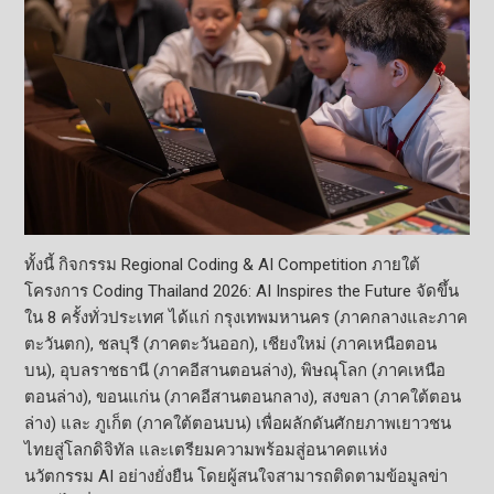
ทั้งนี้ กิจกรรม
Regional Coding & AI Competition
ภายใต้
โครงการ
Coding Thailand
2026:
AI Inspires the Future
จัดขึ้น
ใน 8 ครั้งทั่วประเทศ ได้แก่ กรุงเทพมหานคร (ภาคกลางและภาค
ตะวันตก)
,
ชลบุรี (ภาคตะวันออก)
,
เชียงใหม่ (ภาคเหนือตอน
บน)
,
อุบลราชธานี (ภาคอีสานตอนล่าง)
,
พิษณุโลก (ภาคเหนือ
ตอนล่าง)
,
ขอนแก่น (ภาคอีสานตอนกลาง)
,
สงขลา (ภาคใต้ตอน
ล่าง) และ ภูเก็ต (ภาคใต้ตอนบน) เพื่อผลักดันศักยภาพเยาวชน
ไทยสู่
โลกดิจิทัล และเตรียมความพร้อมสู่อนาคตแห่
ง
นวัตกรรม
AI
อย่างยั่งยืน โดยผู้สนใจสามารถติดตามข้อมูลข่
า