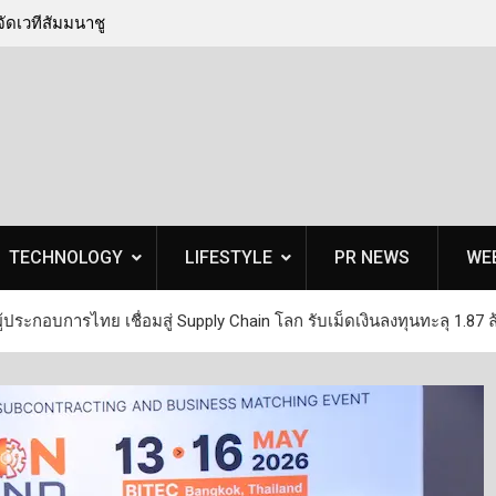
ัดเวทีสัมมนาชู
เบดร็อค อนาไลติกส์ ปักหมุดหาดใหญ่ จัดเวทีสัมม
ถิ่นรับมือวิกฤติ
‘เทคโนโลยีจัดการภัยพิบัติ’ ติดอาวุธท้องถิ่นรับมือว
ภัยธรรมชาติครบวงจร
TECHNOLOGY
LIFESTYLE
PR NEWS
WE
ประกอบการไทย เชื่อมสู่ Supply Chain โลก รับเม็ดเงินลงทุนทะลุ 1.87 