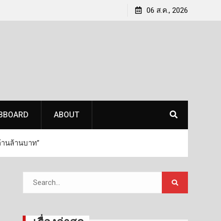
นาชู
BenQ จับกระแสดีมานด์ สปอร์ต เอ็นเตอร์เทนเมนต์ โต
06 ส.ค., 2026
ิกฤติ
ส่ง Golf Simulator Projector BenQ LK936ST เสริมไลฟ์
สไตล์ยุคใหม่
BBOARD
ABOUT
ล้านล้านบาท”
Search
for: