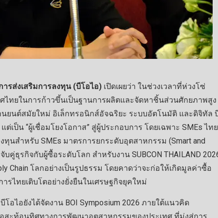
ารส่งเสริมการลงทุน (บีโอไอ)
เปิดเผยว่า ในช่วงเวลาที่ห่วงโซ่
ศไทยในการก้าวขึ้นเป็นฐานการผลิตและจัดหาชิ้นส่วนศักยภาพสูง
ต์สมัยใหม่ อิเล็กทรอนิกส์อัจฉริยะ ระบบอัตโนมัติ และดิจิทัล บ
แต่เป็น “ผู้เชื่อมโยงโอกาส” สู่ผู้ประกอบการ โดยเฉพาะ SMEs ไทย
รลงทุนสำหรับ SMEs มาตรการยกระดับอุตสาหกรรม (Smart and
ับคู่ธุรกิจกับผู้ซื้อระดับโลก สำหรับงาน SUBCON THAILAND 202
ply Chain โลกอย่างเป็นรูปธรรม โดยคาดว่าจะก่อให้เกิดมูลค่าซื้อ
การไทยเติบโตอย่างยั่งยืนในเศรษฐกิจยุคใหม่
้ บีโอไอยังได้จัดงาน BOI Symposium 2026 ภายใต้แนวคิด
 เพื่อสะท้อนทิศทางการพัฒนาอุตสาหกรรมของประเทศ ที่มุ่งสู่การ