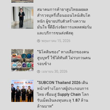
สมาคมการค้ายาสูบไทยเผยผล
สำรวจบุหรี่เถื่อนออนไลน์เติบโต
หนัก ผู้ขายปรับตัวสร้างความ
มั่นใจ จี้ดีอีเร่งจัดการแพลตฟอร์ม
และบริการขนส่งพัสดุ
พฤษภาคม 15, 2026
“นิโคตินซอง” ทางเลือกของคน
สูบบุหรี่ ใช้ได้ทันที ไม่รบกวนคน
รอบข้าง
เมษายน 30, 2026
“SUBCON Thailand 2026 เดิน
หน้าสร้างโอกาสผู้ประกอบการ
ไทย เชื่อมสู่ Supply Chain โลก
รับเม็ดเงินลงทุนทะลุ 1.87 ล้าน
ล้านบาท”