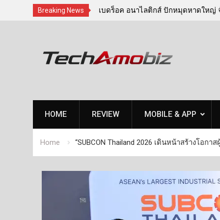
k 2030 เปลี่ยนเกมการพัฒนาคน
เบดร็อค อนาไลติกส์ ปักหมุดหาดใหญ่ จ
Breaking News
e Readiness” ผ่านการพัฒนา
‘เทคโนโลยีจัดการภัยพิบัติ’ ติดอาวุธท้อง
Skip
ภัยธรรมชาติครบวงจร
to
content
HOME
REVIEW
MOBILE & APP
Home
“SUBCON Thailand 2026 เดินหน้าสร้างโอกาสผู้