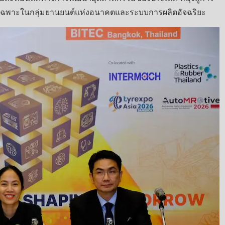
 โดยเฉพาะในกลุ่มยานยนต์แห่งอนาคตและระบบการผลิตอัจฉริยะ