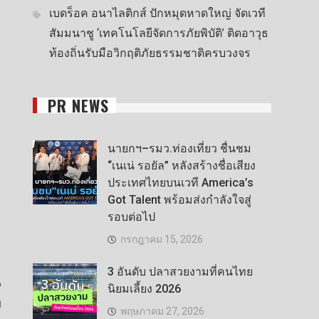
เบดร็อค อนาไลติกส์ ปักหมุดหาดใหญ่ จัดเวที
สัมมนาชู ‘เทคโนโลยีจัดการภัยพิบัติ’ ติดอาวุธ
ท้องถิ่นรับมือวิกฤติภัยธรรมชาติครบวงจร
PR NEWS
นายกฯ–รมว.ท่องเที่ยว ชื่นชม
“เนเน่ รอยัล” หลังสร้างชื่อเสียง
ประเทศไทยบนเวที America’s
Got Talent พร้อมส่งกำลังใจสู่
รอบต่อไป
กรกฎาคม 15, 2026
3 อันดับ ปลาสวยงามที่คนไทย
6
นิยมเลี้ยง 2026
บ
พฤษภาคม 27, 2026