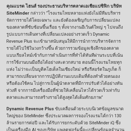
คุณแบรด ไฮนส์ รองประธานบริหารตลาดเอเชียแปซิฟิก บริษัท
SiteMinder
กล่าวว่า “โรงแรมไทยหลายแห่งยังไม่มีทีมบริหาร
จัดการรายได้โดยเฉพาะ และยังต้องเผชิญกับการเปลี่ยนแปลง
ของตลาดที่ซับซ้อนขึ้นเรื่อย ๆ ทั้งจากงานอีเว้นต์ใหญ่ ๆ ไปจนถึง
รูปแบบการเดินทางที่เปลี่ยนแปลงอย่างรวดเร็ว Dynamic
Revenue Plus จะเข้ามาสนับสนุนให้มีการนำการบริหารจัดการ
รายได้ไปใช้ในวงกว้างขึ้น ด้วยการรวมข้อมูลเชิงลึกของตลาด
แบบเรียลไทม์เข้ากับการดำเนินการที่ทำได้ทันทีผ่านระบบที่เน้น
การใช้งานบนมือถือได้อย่างสะดวกสบาย ตอนนี้โรงแรมไทยทุก
แห่ง ไม่ว่าจะเป็นบูติคโฮเต็ลในเชียงใหม่ หรือรีสอร์ตในภูเก็ต ก็
สามารถเปลี่ยนจากการปฏิบัติงานแบบเดิมที่ต้องทำด้วยตนเอง
หรือต้องใช้คน ไปสู่การเป็นผู้นำตลาดที่มีการปรับตัวได้อย่างทัน
ท่วงที จากการมีเครื่องมือที่ช่วยให้เคลื่อนไหวได้รวดเร็วเท่ากับ
ตลาดและสามารถสร้างรายได้สูงสุดได้เต็มศักยภาพ”
Dynamic Revenue Plus
ขับเคลื่อนด้วยระบบนิเวศข้อมูลขนาด
ใหญ่ของ SiteMinder ซึ่งประมวลผลการจองโรงแรมได้กว่า 130
ล้านรายการต่อปี และได้รับการยกระดับด้วย SiteMinder iQ ซึ่ง
เป็นเครื่องมือ AI ของบริษัท แพลตฟอร์มนี้จะเปลี่ยนข้อมูลจำนวน