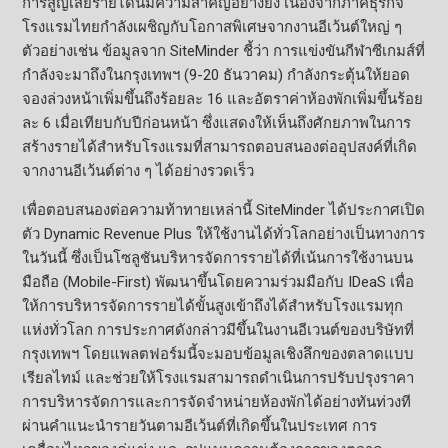
การสูญเสียรายได้นี้มีความสำคัญอย่างยิ่ง เนื่องจากภาคธุรกิจ
โรงแรมไทยกำลังเผชิญกับโอกาสพิเศษจากงานอีเว้นต์ใหญ่ ๆ
ตัวอย่างเช่น ข้อมูลจาก SiteMinder ชี้ว่า การแข่งขันกีฬาซีเกมส์ที่
กำลังจะมาถึงในกรุงเทพฯ (9-20 ธันวาคม) กำลังกระตุ้นให้ยอด
จองล่วงหน้าเพิ่มขึ้นถึงร้อยละ 16 และอัตราค่าห้องพักเพิ่มขึ้นร้อย
ละ 6 เมื่อเทียบกับปีก่อนหน้า ซึ่งแสดงให้เห็นถึงศักยภาพในการ
สร้างรายได้สำหรับโรงแรมที่สามารถตอบสนองต่ออุปสงค์ที่เกิด
จากงานอีเว้นต์ต่าง ๆ ได้อย่างรวดเร็ว
เพื่อตอบสนองต่อความท้าทายเหล่านี้ SiteMinder ได้ประกาศเปิด
ตัว Dynamic Revenue Plus ให้ใช้งานได้ทั่วโลกอย่างเป็นทางการ
ในวันนี้ ซึ่งเป็นโซลูชันบริหารจัดการรายได้ที่เน้นการใช้งานบน
มือถือ (Mobile-First) พัฒนาขึ้นโดยความร่วมมือกับ IDeaS เพื่อ
ให้การบริหารจัดการรายได้ขั้นสูงเข้าถึงได้สำหรับโรงแรมทุก
แห่งทั่วโลก การประกาศดังกล่าวมีขึ้นในงานอีเวนต์ของบริษัทที่
กรุงเทพฯ โดยแพลตฟอร์มนี้จะมอบข้อมูลเชิงลึกของตลาดแบบ
เรียลไทม์ และช่วยให้โรงแรมสามารถดำเนินการปรับปรุงราคา
การบริหารจัดการและการจัดจำหน่ายห้องพักได้อย่างทันท่วงที
ผ่านคำแนะนำรายวันตามอีเว้นต์ที่เกิดขึ้นในประเทศ การ