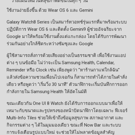
วางแผนให้มีวันที่สุขภาพดีขึ้นในทุก ๆ วัน
ใช้งานง่ายยิ่งขึ้น ด้วย Wear OS 6 และ Gemini
Galaxy Watch8 Series เป็นสมาร์ทวอทช์รุ่นแรกที่มาพร้อมระบบ
ปฏิบัติการ Wear OS 6 และติดตั้ง Gemini9 ผู้ช่วยอัจฉริยะจาก
Google มาให้พร้อมใช้งานตั้งแต่แกะกล่อง โดยได้รับการพัฒนา
ร่วมกันอย่างใกล้ชิดระหว่างซัมซุงและ Google
ผู้ใช้สามารถสั่งการด้วยเสียงอย่างเป็นธรรมชาติ เพื่อใช้งานแอป
ต่าง ๆ บนข้อมือ ไม่ว่าจะเป็น Samsung Health, Calendar,
Reminder หรือ Clock เช่น เพียงพูดว่า “หาร้านกาแฟใกล้ฉัน”
แล้วส่งข้อความชวนเพื่อนไปเจอกัน ก็สามารถทำได้ภายในคำสั่ง
เดียว หรือพูดว่า “เริ่มวิ่ง 30 นาที” ตัวนาฬิกาจะเริ่มบันทึกการออก
กำลังกายใน Samsung Health ให้อัตโนมัติ
ขณะเดียวกัน One UI 8 Watch ยังได้รับการออกแบบมาเพื่อให้
เหมาะกับขนาดและรูปทรงของหน้าปัดนาฬิกาโดยเฉพาะ ฟีเจอร์
Multi-Info Tiles ช่วยให้เข้าถึงข้อมูลสุขภาพ สภาพอากาศ และ
กิจกรรมต่าง ๆ ได้ในมุมมองเดียว ขณะที่ Now Bar และระบบ
การแจ้งเตือนรูปแบบใหม่ จะช่วยให้ไม่พลาดข้อมูลสำคัญ