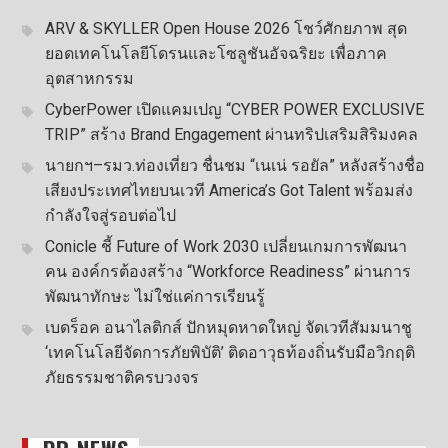
ARV & SKYLLER Open House 2026 โชว์ศักยภาพ สุด
ยอดเทคโนโลยีโดรนและโซลูชันอัจฉริยะ เพื่อภาค
อุตสาหกรรม
CyberPower เปิดแคมเปญ “CYBER POWER EXCLUSIVE
TRIP” สร้าง Brand Engagement ผ่านทริปเสริมสิริมงคล
นายกฯ–รมว.ท่องเที่ยว ชื่นชม “เนเน่ รอยัล” หลังสร้างชื่อ
เสียงประเทศไทยบนเวที America’s Got Talent พร้อมส่ง
กำลังใจสู่รอบต่อไป
Conicle ชี้ Future of Work 2030 เปลี่ยนเกมการพัฒนา
คน องค์กรต้องสร้าง “Workforce Readiness” ผ่านการ
พัฒนาทักษะ ไม่ใช่แค่การเรียนรู้
เบดร็อค อนาไลติกส์ ปักหมุดหาดใหญ่ จัดเวทีสัมมนาชู
‘เทคโนโลยีจัดการภัยพิบัติ’ ติดอาวุธท้องถิ่นรับมือวิกฤติ
ภัยธรรมชาติครบวงจร