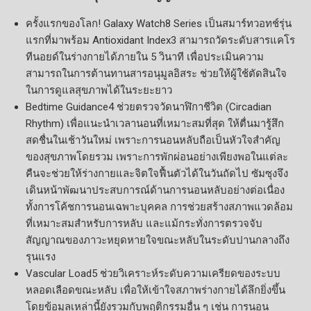
ครั้งแรกของโลก! Galaxy Watch8 Series เป็นสมาร์ทวอทช์รุ่น
แรกที่มาพร้อม Antioxidant Index3 สามารถวัดระดับสารแคโร
ทีนอยด์ในร่างกายได้ภายใน 5 วินาที เพื่อประเมินความ
สามารถในการต้านทานสารอนุมูลอิสระ ช่วยให้ผู้ใช้ตัดสินใจ
ในการดูแลสุขภาพได้ในระยะยาว
Bedtime Guidance4 ช่วยตรวจวัดนาฬิกาชีวิต (Circadian
Rhythm) เพื่อแนะนำเวลานอนที่เหมาะสมที่สุด ให้ตื่นมารู้สึก
สดชื่นในเช้าวันใหม่ เพราะการนอนหลับถือเป็นหัวใจสำคัญ
ของสุขภาพโดยรวม เพราะการพักผ่อนอย่างเพียงพอในแต่ละ
คืนจะช่วยให้ร่างกายและจิตใจฟื้นตัวได้ในวันถัดไป ซัมซุงจึง
เดินหน้าพัฒนาประสบการณ์ด้านการนอนหลับอย่างต่อเนื่อง
ทั้งการโค้ชการนอนเฉพาะบุคคล การช่วยสร้างสภาพแวดล้อม
ที่เหมาะสมสำหรับการหลับ และแม้กระทั่งการตรวจจับ
สัญญาณของภาวะหยุดหายใจขณะหลับในระดับปานกลางถึง
รุนแรง
Vascular Load5 ช่วยวิเคราะห์ระดับความเครียดของระบบ
หลอดเลือดขณะหลับ เพื่อให้เข้าใจสภาพร่างกายได้ลึกยิ่งขึ้น
โดยข้อมูลเหล่านี้ยังรวมกับพฤติกรรมอื่น ๆ เช่น การนอน