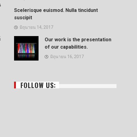
น
Scelerisque euismod. Nulla tincidunt
suscipit
มิถุนายน 14, 2017
์
Our work is the presentation
of our capabilities.
มิถุนายน 16, 2017
FOLLOW US: