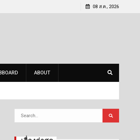
์ โต
MSI เปิดตัว Claw 8 EX AI+ เครื่องเล่นเกมพกพาพร้อม
08 ส.ค., 2026
มไลฟ์
Intel Arc G3 Extreme และ Titan 18 HX Dragon Edition
Draco Epic ภายในงาน COMPUTEX 2026
BBOARD
ABOUT
Search
for: