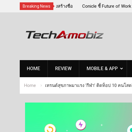
“เนเน่ รอยัล” หลังสร้างชื่อ
Conicle ชี้ Future of Work 2030 เปล
Breaking News
ica’s Got Talent พร้อมส่ง
องค์กรต้องสร้าง “Workforce Readine
Skip
ทักษะ ไม่ใช่แค่การเรียนรู้
to
content
HOME
REVIEW
MOBILE & APP
Home
เทรนด์สุขภาพมาแรง ‘กีฬา’ ติดท็อป 10 คนโสด