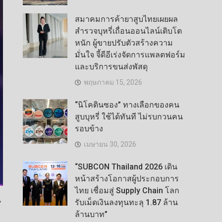
สมาคมการค้ายาสูบไทยเผยผล
สำรวจบุหรี่เถื่อนออนไลน์เติบโต
หนัก ผู้ขายปรับตัวสร้างความ
มั่นใจ จี้ดีอีเร่งจัดการแพลตฟอร์ม
และบริการขนส่งพัสดุ
พฤษภาคม 15, 2026
“นิโคตินซอง” ทางเลือกของคน
สูบบุหรี่ ใช้ได้ทันที ไม่รบกวนคน
รอบข้าง
เมษายน 30, 2026
“SUBCON Thailand 2026 เดิน
หน้าสร้างโอกาสผู้ประกอบการ
ไทย เชื่อมสู่ Supply Chain โลก
น
รับเม็ดเงินลงทุนทะลุ 1.87 ล้าน
ล้านบาท”