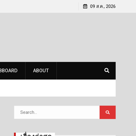
นาชู
เบดร็อค อนาไลติกส์ ปักหมุดหาดใหญ่ จัดเวทีสัมมนาชู
09 ส.ค., 2026
ิกฤติ
‘เทคโนโลยีจัดการภัยพิบัติ’ ติดอาวุธท้องถิ่นรับมือวิกฤติ
ภัยธรรมชาติครบวงจร
BBOARD
ABOUT
Search
for: