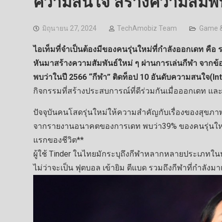
ความสนใจ สร้างความสัมพัน
มิถุนายน 27, 2024
TechAmobiz Team
Game &
ไอเท็มที่จำเป็นต้องมีของคนรุ่นใหม่ที่กำลังออกเดท คื
หันมาสร้างความสัมพันธ์ใหม่ ๆ ผ่านการเล่นกีฬา จากข
พบว่าในปี 2566 “กีฬา” ติดท็อป 10 อันดับความสนใจ(In
กิจกรรมที่สร้างประสบการณ์ที่ดีร่วมกันเมื่อออกเดท 
ปัจจุบันคนโสดรุ่นใหม่ให้ความสำคัญกับเรื่องของสุขภา
จากรายงานอนาคตของการเดท พบว่า39% ของคนรุ่นใหม่ระ
แรกของชีวิต**
ผู้ใช้ Tinder ในไทยมักระบุถึงกีฬาหลากหลายประเภทในปร
ไม่ว่าจะเป็น ฟุตบอล เข้ายิม ตีแบด รวมถึงกีฬาที่กำลังมา