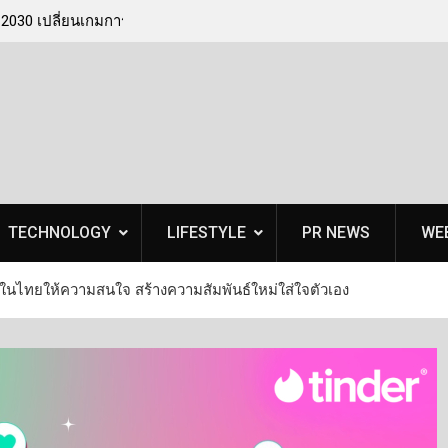
ี่ยนเกมการพัฒนาคน
เบดร็อค อนาไลติกส์ ปักหมุดหาดใหญ่ จัดเวทีสัมม
ss” ผ่านการพัฒนา
‘เทคโนโลยีจัดการภัยพิบัติ’ ติดอาวุธท้องถิ่นรับมือว
ภัยธรรมชาติครบวงจร
TECHNOLOGY
LIFESTYLE
PR NEWS
WE
ในไทยให้ความสนใจ สร้างความสัมพันธ์ใหม่ใส่ใจตัวเอง