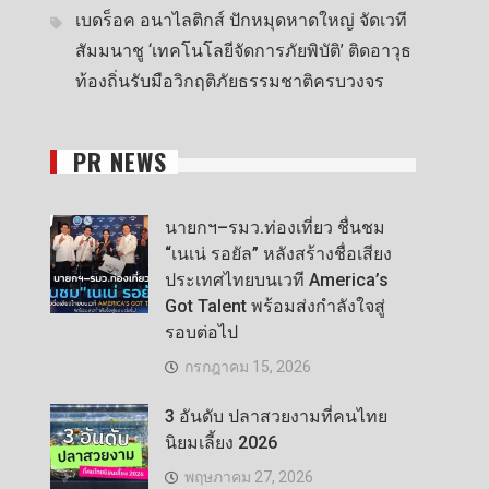
เบดร็อค อนาไลติกส์ ปักหมุดหาดใหญ่ จัดเวที
สัมมนาชู ‘เทคโนโลยีจัดการภัยพิบัติ’ ติดอาวุธ
ท้องถิ่นรับมือวิกฤติภัยธรรมชาติครบวงจร
PR NEWS
นายกฯ–รมว.ท่องเที่ยว ชื่นชม
“เนเน่ รอยัล” หลังสร้างชื่อเสียง
ประเทศไทยบนเวที America’s
Got Talent พร้อมส่งกำลังใจสู่
รอบต่อไป
กรกฎาคม 15, 2026
3 อันดับ ปลาสวยงามที่คนไทย
นิยมเลี้ยง 2026
พฤษภาคม 27, 2026