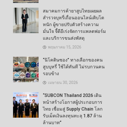
สมาคมการค้ายาสูบไทยเผยผล
สำรวจบุหรี่เถื่อนออนไลน์เติบโต
หนัก ผู้ขายปรับตัวสร้างความ
มั่นใจ จี้ดีอีเร่งจัดการแพลตฟอร์ม
และบริการขนส่งพัสดุ
พฤษภาคม 15, 2026
“นิโคตินซอง” ทางเลือกของคน
สูบบุหรี่ ใช้ได้ทันที ไม่รบกวนคน
รอบข้าง
เมษายน 30, 2026
“SUBCON Thailand 2026 เดิน
หน้าสร้างโอกาสผู้ประกอบการ
ไทย เชื่อมสู่ Supply Chain โลก
รับเม็ดเงินลงทุนทะลุ 1.87 ล้าน
ล้านบาท”