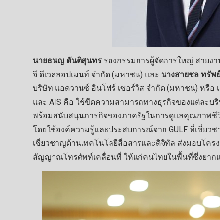
นายธนญ ตันติสุนทร
รองกรรมการผู้จัดการใหญ่ สายงานธุ
จี ดีเวลลอปเมนท์ จำกัด (มหาชน) และ
นางสายชล ทรัพย
บริษัท แอดวานซ์ อินโฟร์ เซอร์วิส จำกัด (มหาชน) หรื
และ AIS คือ ใช้ขีดความสามารถทางธุรกิจของแต่ละบริษ
พร้อมสนับสนุนภารกิจของภาครัฐในการดูแลคุณภาพชีวิ
โดยใช้องค์ความรู้และประสบการณ์จาก GULF ที่เชี่ยว
เชี่ยวชาญด้านเทคโนโลยีสื่อสารและดิจิทัล ส่งมอบโคร
สัญญาณโทรศัพท์เคลื่อนที่ ให้แก่คนไทยในพื้นที่ซึ่งยาก