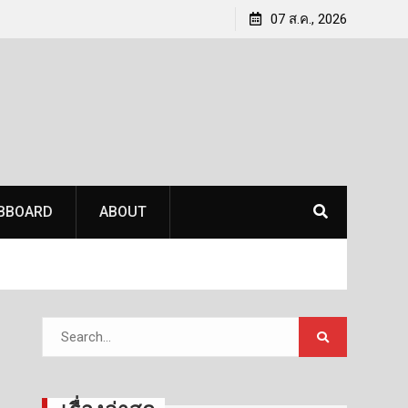
พัฒนาคน
เบดร็อค อนาไลติกส์ ปักหมุดหาดใหญ่ จัดเวทีสัมมนาชู
07 ส.ค., 2026
รพัฒนา
‘เทคโนโลยีจัดการภัยพิบัติ’ ติดอาวุธท้องถิ่นรับมือวิกฤติ
ภัยธรรมชาติครบวงจร
BBOARD
ABOUT
Search
for: