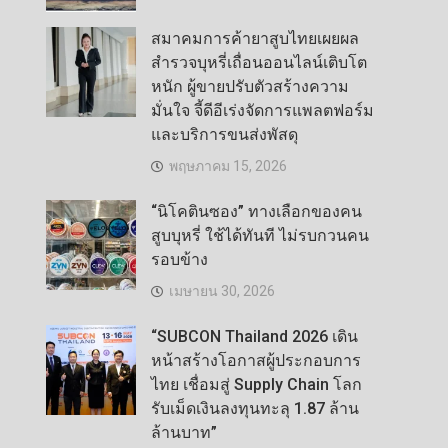
สมาคมการค้ายาสูบไทยเผยผล
สำรวจบุหรี่เถื่อนออนไลน์เติบโต
หนัก ผู้ขายปรับตัวสร้างความ
มั่นใจ จี้ดีอีเร่งจัดการแพลตฟอร์ม
และบริการขนส่งพัสดุ
พฤษภาคม 15, 2026
“นิโคตินซอง” ทางเลือกของคน
สูบบุหรี่ ใช้ได้ทันที ไม่รบกวนคน
รอบข้าง
เมษายน 30, 2026
“SUBCON Thailand 2026 เดิน
หน้าสร้างโอกาสผู้ประกอบการ
ไทย เชื่อมสู่ Supply Chain โลก
รับเม็ดเงินลงทุนทะลุ 1.87 ล้าน
ล้านบาท”