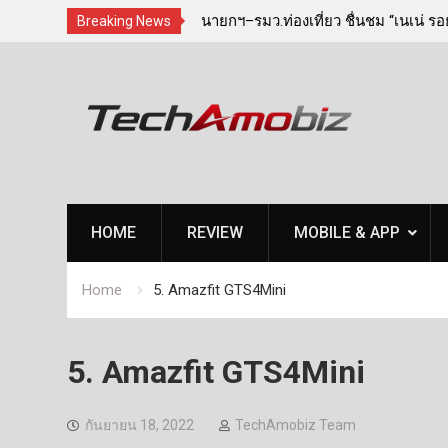
“CYBER POWER EXCLUSIVE
นายกฯ–รมว.ท่องเที่ยว ชื่นชม “เนเน่ รอยั
Breaking News
nt ผ่านทริปเสริมสิริมงคล
เสียงประเทศไทยบนเวที America’s Got 
Skip
กำลังใจสู่รอบต่อไป
to
content
HOME
REVIEW
MOBILE & APP
Home
5. Amazfit​ GTS​4​Mini
5. Amazfit​ GTS​4​Mini
กันยายน 18, 2022
TechAmobiz Team