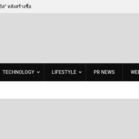
ล” หลังสร้างชื่อ
Conicle ชี้ Future of Work 2030 เปลี่ยนเกมการ
Talent พร้อมส่ง
องค์กรต้องสร้าง “Workforce Readiness” ผ่านกา
ทักษะ ไม่ใช่แค่การเรียนรู้
TECHNOLOGY
LIFESTYLE
PR NEWS
WE