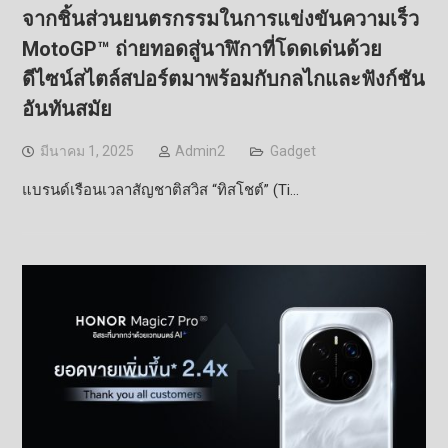
จากชิ้นส่วนยนตรกรรมในการแข่งขันความเร็ว
MotoGP™ ถ่ายทอดสู่นาฬิกาที่โดดเด่นด้วย
ดีไซน์สไตล์สปอร์ตมาพร้อมกับกลไกและฟังก์ชัน
อันทันสมัย
มีนาคม 1, 2025
Admin2
Gadget
แบรนด์เรือนเวลาสัญชาติสวิส “ทิสโชต์” (Ti…