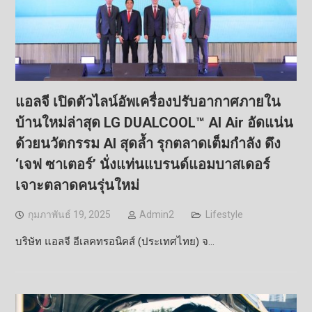
แอลจี เปิดตัวไลน์อัพเครื่องปรับอากาศภายใน
บ้านใหม่ล่าสุด LG DUALCOOL™ AI Air อัดแน่น
ด้วยนวัตกรรม AI สุดล้ำ รุกตลาดเต็มกำลัง ดึง
‘เจฟ ซาเตอร์’ นั่งแท่นแบรนด์แอมบาสเดอร์
เจาะตลาดคนรุ่นใหม่
กุมภาพันธ์ 19, 2025
Admin2
Lifestyle
บริษัท แอลจี อีเลคทรอนิคส์ (ประเทศไทย) จ…